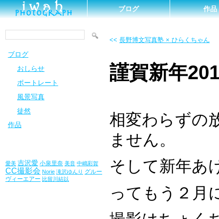
ブログ
作品
<<
長野博文写真塾 × ひらくちゃん
ブログ
謹賀新年20
おしらせ
ポートレート
風景写真
徒然
相変わらずの
作品
ません。
そして新年あ
吉沢愛
小泉里奈
愛美
美音
中嶋彩賀
CC撮影会
グルー
Norie
滝沢ゆんり
ヴィーエアー
比留川結以
ってもう２月